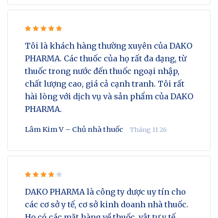
Rated 5
Tôi là khách hàng thường xuyên của DAKO
out of 5
PHARMA. Các thuốc của họ rất đa dạng, từ
thuốc trong nước đến thuốc ngoại nhập,
chất lượng cao, giá cả cạnh tranh. Tôi rất
hài lòng với dịch vụ và sản phẩm của DAKO
PHARMA.
Lâm Kim V – Chủ nhà thuốc
Tháng 11 26
Rated 4
DAKO PHARMA là công ty dược uy tín cho
out of 5
các cơ sở y tế, cơ sở kinh doanh nhà thuốc.
Họ có các mặt hàng về thuốc, vật tư y tế,