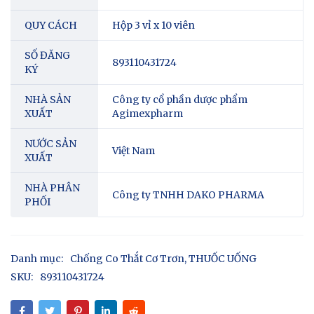
QUY CÁCH
Hộp 3 vỉ x 10 viên
SỐ ĐĂNG
893110431724
KÝ
NHÀ SẢN
Công ty cổ phần dược phẩm
XUẤT
Agimexpharm
NƯỚC SẢN
Việt Nam
XUẤT
NHÀ PHÂN
Công ty TNHH DAKO PHARMA
PHỐI
Danh mục:
Chống Co Thắt Cơ Trơn
,
THUỐC UỐNG
SKU:
893110431724