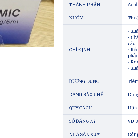
THÀNH PHẦN
Acid
NHÓM
Thuố
• Xu
• Ch
cầu,
CHỈ ĐỊNH
• Rối
phẫu
• Ro
• Xu
ĐƯỜNG DÙNG
Tiêm
DẠNG BÀO CHẾ
Dung
QUY CÁCH
Hộp 
SỐ ĐĂNG KÝ
VD-3
NHÀ SẢN XUẤT
Công