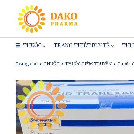
THUỐC
TRANG THIẾT BỊ Y TẾ
THỰ
Trang chủ
THUỐC
THUỐC TIÊM TRUYỀN
Thuốc 