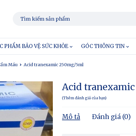
C PHẨM BẢO VỆ SỨC KHỎE
GÓC THÔNG TIN
Cầm Máu
Acid tranexamic 250mg/5ml
Acid tranexami
Thêm đánh giá của bạn
Mô tả
Đánh giá (0)