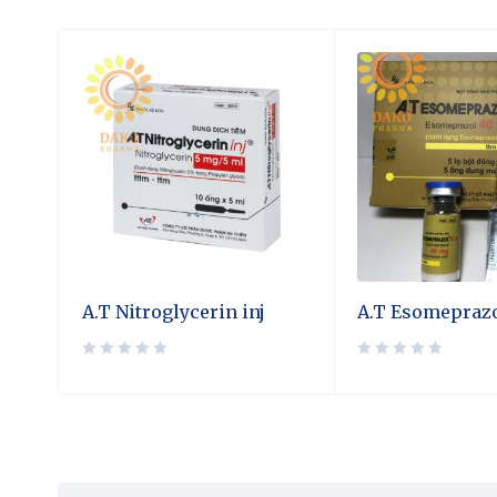
A.T Nitroglycerin inj
A.T Esomeprazo