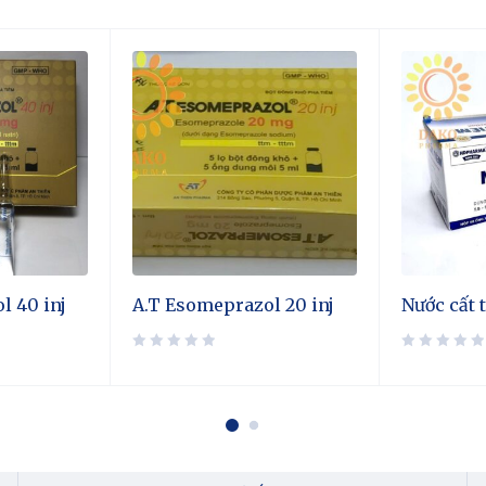
l 40 inj
A.T Esomeprazol 20 inj
Nước cất 