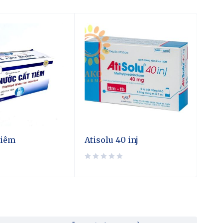
tiêm
Atisolu 40 inj
Adr