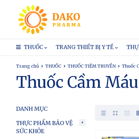
THUỐC
TRANG THIẾT BỊ Y TẾ
THỰ
Trang chủ
THUỐC
THUỐC TIÊM TRUYỀN
Thuốc 
Thuốc Cầm Máu
DANH MỤC
THỰC PHẨM BẢO VỆ
SỨC KHỎE