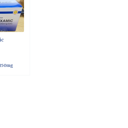
ic
 250mg