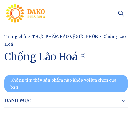
Trang chủ
THỰC PHẨM BẢO VỆ SỨC KHỎE
Chống Lão
Hoá
Chống Lão Hoá
(0)
Không tìm thấy sản phẩm nào khớp với lựa chọn của
bạn.
DANH MỤC